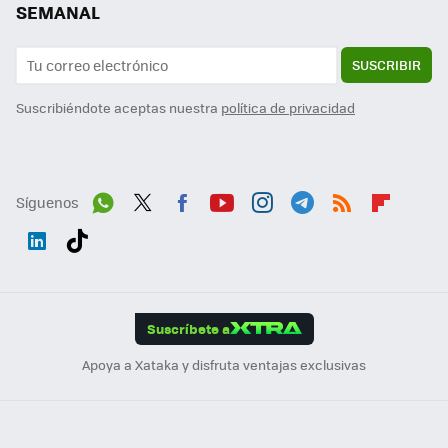
SEMANAL
SUSCRIBIR
Suscribiéndote aceptas nuestra
política de privacidad
Síguenos
Wh
Twit
Fac
You
Inst
Tele
RSS
Flip
ats
ter
ebo
tub
agr
gra
boa
Link
Tikt
App
ok
e
am
m
rd
edI
ok
Suscríbete a
n
Apoya a Xataka y disfruta ventajas exclusivas