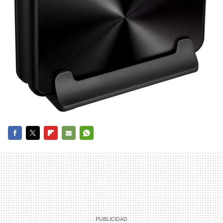
FACEBOOK
TWITTER
FLIPBOARD
E-
WHATSAPP
MAIL