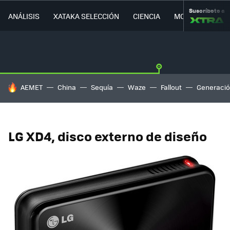
Suscríbete a
ANÁLISIS
XATAKA SELECCIÓN
CIENCIA
MOVILIDAD
HOY SE HABLA DE
AEMET
China
Sequía
Waze
Fallout
Generació
LG XD4, disco externo de diseño