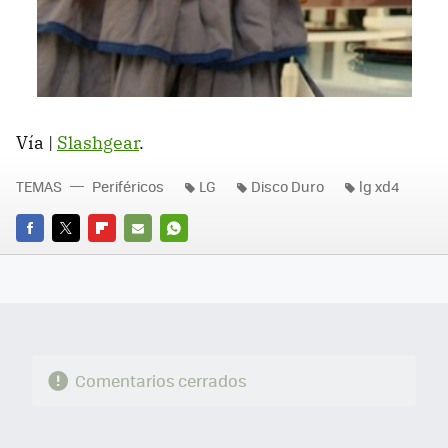
Vía |
Slashgear
.
TEMAS
Periféricos
LG
Disco Duro
lg xd4
FACEBOOK
TWITTER
FLIPBOARD
E-
WHATSAPP
MAIL
Comentarios cerrados