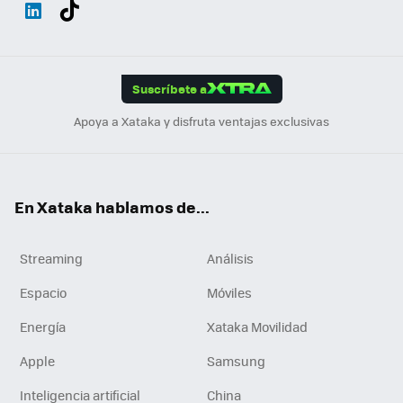
Wh
Twit
Fac
You
Inst
Tele
RSS
Flip
ats
ter
ebo
tub
agr
gra
boa
Link
Tikt
App
ok
e
am
m
rd
edI
ok
Suscríbete a
n
Apoya a Xataka y disfruta ventajas exclusivas
En Xataka hablamos de...
Streaming
Análisis
Espacio
Móviles
Energía
Xataka Movilidad
Apple
Samsung
Inteligencia artificial
China