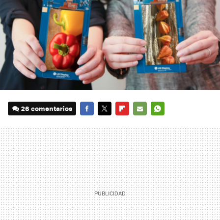
26 comentarios
FACEBOOK
TWITTER
FLIPBOARD
E-
WHATSAPP
MAIL