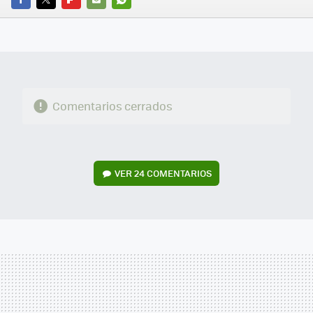
FACEBOOK
TWITTER
FLIPBOARD
E-
WHATSAPP
MAIL
Comentarios cerrados
VER
24 COMENTARIOS