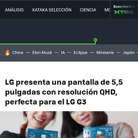
Suscríbete a
ANÁLISIS
XATAKA SELECCIÓN
CIENCIA
MOVILIDAD
HOY SE HABLA DE
China
Elon Musk
IA
Eclipse
Miniserie
Japón
LG presenta una pantalla de 5,5
pulgadas con resolución QHD,
perfecta para el LG G3