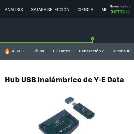
Suscríbete a
ANÁLISIS
XATAKA SELECCIÓN
CIENCIA
MOVILIDAD
HOY SE HABLA DE
AEMET
China
Bill Gates
Generación Z
iPhone 18
Hub USB inalámbrico de Y-E Data