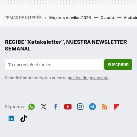
TEMAS DE INTERÉS
Mejores moviles 2026
Claude
Androi
RECIBE "Xatakaletter", NUESTRA NEWSLETTER
SEMANAL
SUSCRIBIR
Suscribiéndote aceptas nuestra
política de privacidad
Síguenos
Wh
Twit
Fac
You
Inst
Tele
RSS
Flip
ats
ter
ebo
tub
agr
gra
boa
Link
Tikt
App
ok
e
am
m
rd
edI
ok