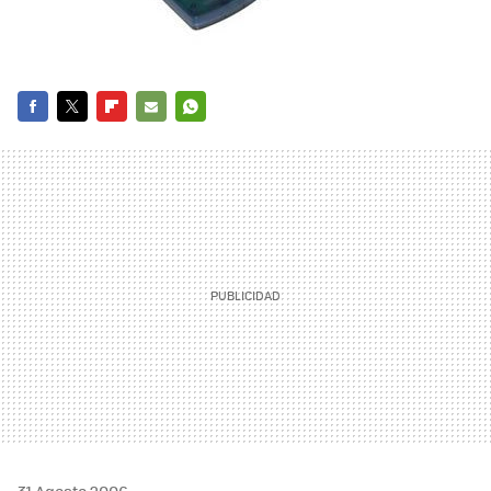
FACEBOOK
TWITTER
FLIPBOARD
E-
WHATSAPP
MAIL