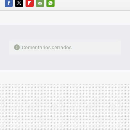
FACEBOOK
TWITTER
FLIPBOARD
E-
WHATSAPP
MAIL
Comentarios cerrados