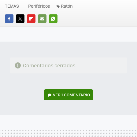
TEMAS
Periféricos
Ratón
FACEBOOK
TWITTER
FLIPBOARD
E-
WHATSAPP
MAIL
Comentarios cerrados
VER
1 COMENTARIO