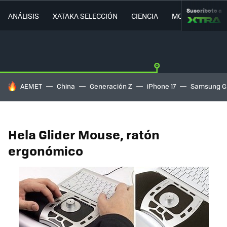
Suscríbete a
ANÁLISIS
XATAKA SELECCIÓN
CIENCIA
MOVILIDAD
HOY SE HABLA DE
AEMET
China
Generación Z
iPhone 17
Samsung G
Hela Glider Mouse, ratón
ergonómico