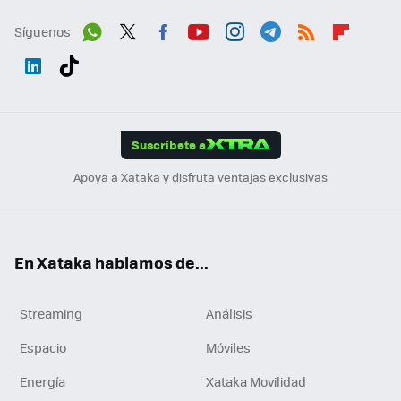
Síguenos
Wh
Twit
Fac
You
Inst
Tele
RSS
Flip
ats
ter
ebo
tub
agr
gra
boa
Link
Tikt
App
ok
e
am
m
rd
edI
ok
Suscríbete a
n
Apoya a Xataka y disfruta ventajas exclusivas
En Xataka hablamos de...
Streaming
Análisis
Espacio
Móviles
Energía
Xataka Movilidad