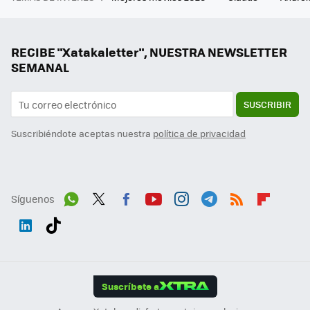
RECIBE "Xatakaletter", NUESTRA NEWSLETTER
SEMANAL
SUSCRIBIR
Suscribiéndote aceptas nuestra
política de privacidad
Síguenos
Wh
Twit
Fac
You
Inst
Tele
RSS
Flip
ats
ter
ebo
tub
agr
gra
boa
Link
Tikt
App
ok
e
am
m
rd
edI
ok
Suscríbete a
n