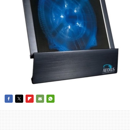
FACEBOOK
TWITTER
FLIPBOARD
E-
WHATSAPP
MAIL