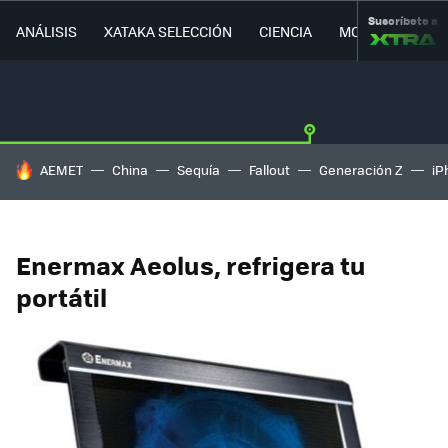
Suscríbete a
ANÁLISIS
XATAKA SELECCIÓN
CIENCIA
MOVILIDAD
HOY SE HABLA DE
AEMET
China
Sequía
Fallout
Generación Z
iP
Enermax Aeolus, refrigera tu
portátil