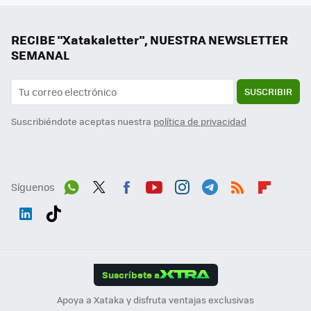
RECIBE "Xatakaletter", NUESTRA NEWSLETTER
SEMANAL
SUSCRIBIR
Suscribiéndote aceptas nuestra
política de privacidad
Síguenos
Wh
Twit
Fac
You
Inst
Tele
RSS
Flip
ats
ter
ebo
tub
agr
gra
boa
Link
Tikt
App
ok
e
am
m
rd
edI
ok
Suscríbete a
n
Apoya a Xataka y disfruta ventajas exclusivas