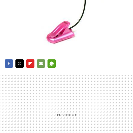
FACEBOOK
TWITTER
FLIPBOARD
E-
WHATSAPP
MAIL