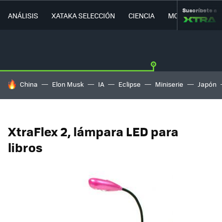
Suscríbete a
ANÁLISIS
XATAKA SELECCIÓN
CIENCIA
MOVILIDAD
HOY SE HABLA DE
China
Elon Musk
IA
Eclipse
Miniserie
Japón
XtraFlex 2, lámpara LED para
libros