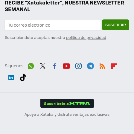
RECIBE "Xatakaletter", NUESTRA NEWSLETTER
SEMANAL
SUSCRIBIR
Suscribiéndote aceptas nuestra
política de privacidad
Síguenos
Wh
Twit
Fac
You
Inst
Tele
RSS
Flip
ats
ter
ebo
tub
agr
gra
boa
Link
Tikt
App
ok
e
am
m
rd
edI
ok
Suscríbete a
n
Apoya a Xataka y disfruta ventajas exclusivas