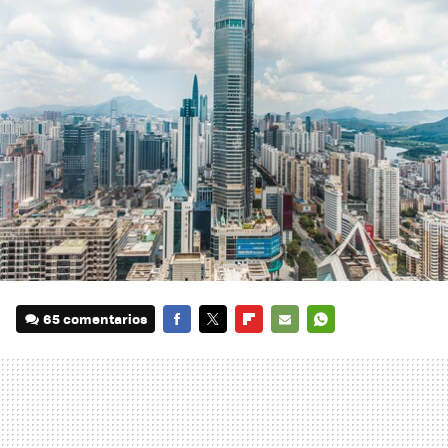
65 comentarios
FACEBOOK
TWITTER
FLIPBOARD
E-
WHATSAPP
MAIL