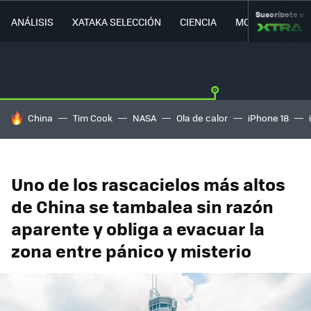
Suscríbete a
ANÁLISIS
XATAKA SELECCIÓN
CIENCIA
MOVILIDAD
HOY SE HABLA DE
China
Tim Cook
NASA
Ola de calor
iPhone 18
Uno de los rascacielos más altos
de China se tambalea sin razón
aparente y obliga a evacuar la
zona entre pánico y misterio