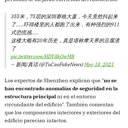
355米，75层的深圳赛格大厦，今天竟然抖起来
了……吓得楼里的人都跑了出来，有种强烈的911
式恐慌感……
这楼大概有20年历史，真是堪称摩天界的豆腐渣
了
pic.twitter.com/HDYilkOwMB
— 新闻/真话 (@TuCaoFakeNews)
May 18, 2021
Los expertos de Shenzhen explican que "
no se
han encontrado anomalías de seguridad en la
estructura principal
ni en el entorno
circundante del edificio". También comentan
que los componentes interiores y exteriores del
edificio parecían intactos.