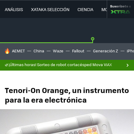
Suscríbete a
ANÁLISIS
XATAKA SELECCIÓN
CIENCIA
MOVILIDAD
HOY SE HABLA DE
AEMET
China
Waze
Fallout
Generación Z
iPh
🌿¡Últimas horas! Sorteo de robot cortacésped Mova ViAX
Tenori-On Orange, un instrumento
para la era electrónica