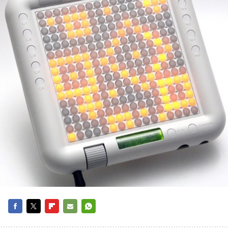
FACEBOOK
TWITTER
FLIPBOARD
E-
WHATSAPP