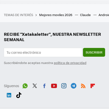
TEMAS DE INTERÉS
Mejores moviles 2026
Claude
Androi
RECIBE "Xatakaletter", NUESTRA NEWSLETTER
SEMANAL
SUSCRIBIR
Suscribiéndote aceptas nuestra
política de privacidad
Síguenos
Wh
Twit
Fac
You
Inst
Tele
RSS
Flip
ats
ter
ebo
tub
agr
gra
boa
Link
Tikt
App
ok
e
am
m
rd