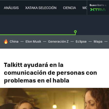
Suscríbete a
ANÁLISIS
XATAKA SELECCIÓN
CIENCIA
MOVILIDAD
HOY SE HABLA DE
China
Elon Musk
Generación Z
Eclipse
Mapa
Talkitt ayudará en la
comunicación de personas con
problemas en el habla