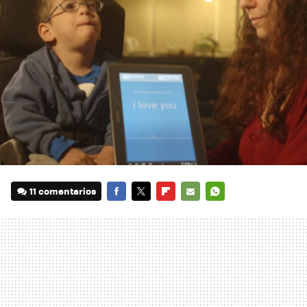
11 comentarios
FACEBOOK
TWITTER
FLIPBOARD
E-
WHATSAPP
MAIL