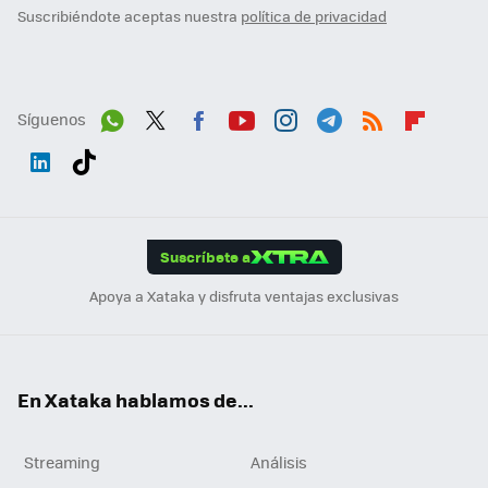
Suscribiéndote aceptas nuestra
política de privacidad
Síguenos
Wh
Twit
Fac
You
Inst
Tele
RSS
Flip
ats
ter
ebo
tub
agr
gra
boa
Link
Tikt
App
ok
e
am
m
rd
edI
ok
Suscríbete a
n
Apoya a Xataka y disfruta ventajas exclusivas
En Xataka hablamos de...
Streaming
Análisis