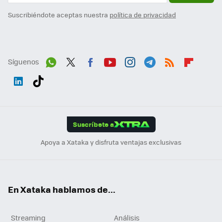
Suscribiéndote aceptas nuestra
política de privacidad
Síguenos
Wh
Twit
Fac
You
Inst
Tele
RSS
Flip
ats
ter
ebo
tub
agr
gra
boa
Link
Tikt
App
ok
e
am
m
rd
edI
ok
Suscríbete a
n
Apoya a Xataka y disfruta ventajas exclusivas
En Xataka hablamos de...
Streaming
Análisis