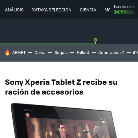
Suscríbete a
ANÁLISIS
XATAKA SELECCIÓN
CIENCIA
MOVILIDAD
HOY SE HABLA DE
AEMET
China
Sequía
Fallout
Generación Z
iP
Sony Xperia Tablet Z recibe su
ración de accesorios