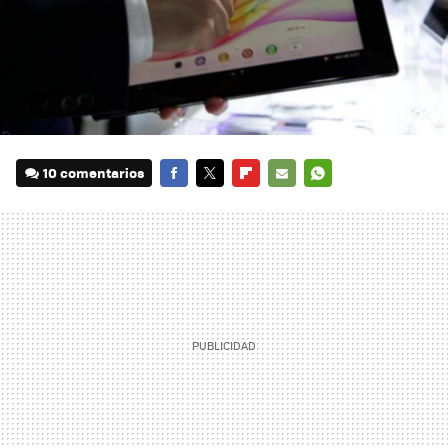
10 comentarios
FACEBOOK
TWITTER
FLIPBOARD
E-
WHATSAPP
MAIL