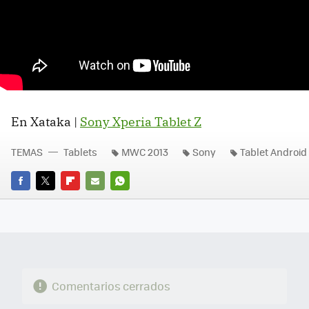
En Xataka |
Sony Xperia Tablet Z
TEMAS
Tablets
MWC 2013
Sony
Tablet Android
FACEBOOK
TWITTER
FLIPBOARD
E-
WHATSAPP
MAIL
Comentarios cerrados