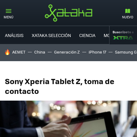
MENÚ
NUEVO
Suscríbete a
ANÁLISIS
XATAKA SELECCIÓN
CIENCIA
MOVILIDAD
HOY SE HABLA DE
AEMET
China
Generación Z
iPhone 17
Samsung G
Sony Xperia Tablet Z, toma de
contacto