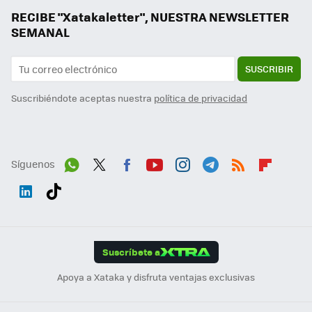
RECIBE "Xatakaletter", NUESTRA NEWSLETTER
SEMANAL
SUSCRIBIR
Suscribiéndote aceptas nuestra
política de privacidad
Síguenos
Wh
Twit
Fac
You
Inst
Tele
RSS
Flip
ats
ter
ebo
tub
agr
gra
boa
Link
Tikt
App
ok
e
am
m
rd
edI
ok
Suscríbete a
n
Apoya a Xataka y disfruta ventajas exclusivas