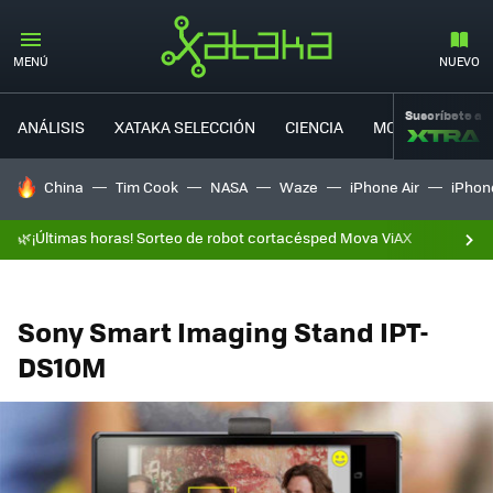
MENÚ
NUEVO
Suscríbete a
ANÁLISIS
XATAKA SELECCIÓN
CIENCIA
MOVILIDAD
HOY SE HABLA DE
China
Tim Cook
NASA
Waze
iPhone Air
iPhone
🌿¡Últimas horas! Sorteo de robot cortacésped Mova ViAX
Sony Smart Imaging Stand IPT-
DS10M