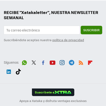
RECIBE "Xatakaletter", NUESTRA NEWSLETTER
SEMANAL
SUSCRIBIR
Suscribiéndote aceptas nuestra
política de privacidad
Síguenos
Wh
Twit
Fac
You
Inst
Tele
RSS
Flip
ats
ter
ebo
tub
agr
gra
boa
Link
Tikt
App
ok
e
am
m
rd
edI
ok
Suscríbete a
n
Apoya a Xataka y disfruta ventajas exclusivas