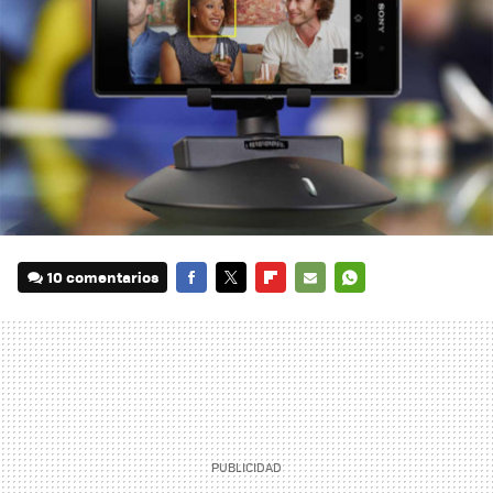
10 comentarios
FACEBOOK
TWITTER
FLIPBOARD
E-
WHATSAPP
MAIL