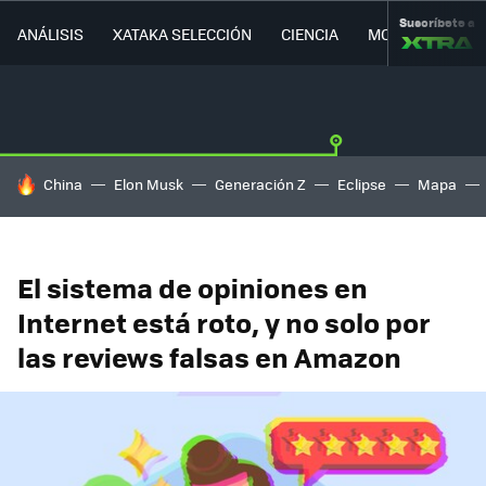
Suscríbete a
ANÁLISIS
XATAKA SELECCIÓN
CIENCIA
MOVILIDAD
HOY SE HABLA DE
China
Elon Musk
Generación Z
Eclipse
Mapa
El sistema de opiniones en
Internet está roto, y no solo por
las reviews falsas en Amazon