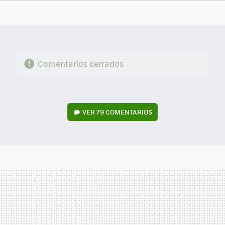
FACEBOOK
TWITTER
FLIPBOARD
E-
WHATSAPP
MAIL
Comentarios cerrados
VER
79 COMENTARIOS