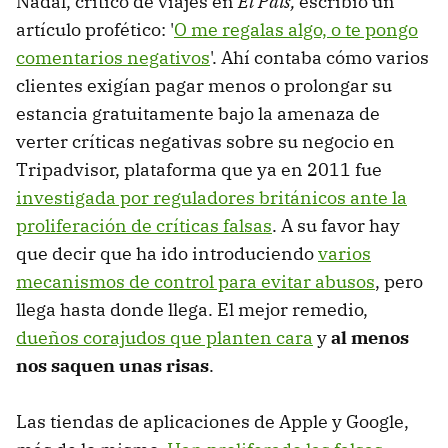
Nadal, crítico de viajes en
El País,
escribió un
artículo profético: '
O me regalas algo, o te pongo
comentarios negativos
'. Ahí contaba cómo varios
clientes exigían pagar menos o prolongar su
estancia gratuitamente bajo la amenaza de
verter críticas negativas sobre su negocio en
Tripadvisor, plataforma que ya en 2011 fue
investigada por reguladores británicos ante la
proliferación de críticas falsas
. A su favor hay
que decir que ha ido introduciendo
varios
mecanismos de control para evitar abusos
, pero
llega hasta donde llega. El mejor remedio,
dueños corajudos que planten cara
y
al menos
nos saquen unas risas
.
Las tiendas de aplicaciones de Apple y Google,