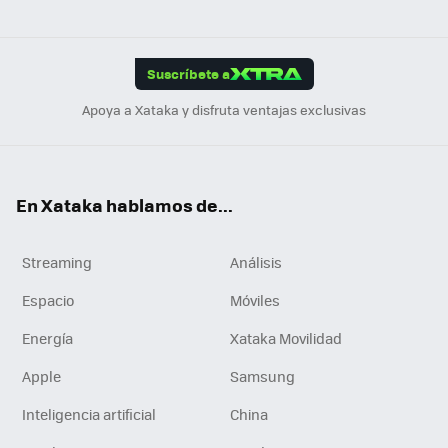
ats
ter
ebo
tub
agr
gra
boa
Link
Tikt
App
ok
e
am
m
rd
edI
ok
Suscríbete a
n
Apoya a Xataka y disfruta ventajas exclusivas
En Xataka hablamos de...
Streaming
Análisis
Espacio
Móviles
Energía
Xataka Movilidad
Apple
Samsung
Inteligencia artificial
China