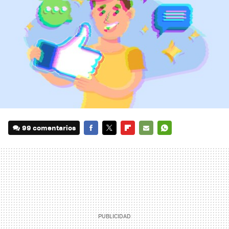
99 comentarios
FACEBOOK
TWITTER
FLIPBOARD
E-
WHATSAPP
MAIL