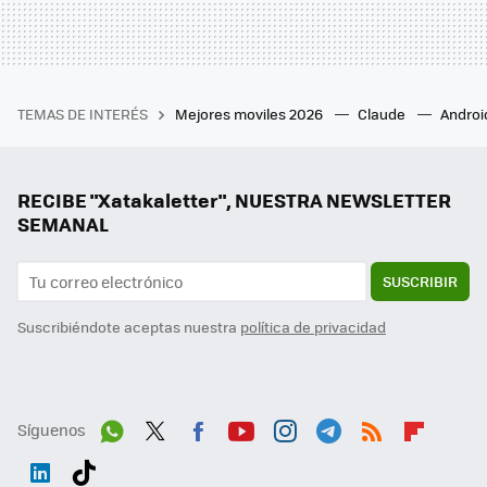
TEMAS DE INTERÉS
Mejores moviles 2026
Claude
Androi
RECIBE "Xatakaletter", NUESTRA NEWSLETTER
SEMANAL
SUSCRIBIR
Suscribiéndote aceptas nuestra
política de privacidad
Síguenos
Wh
Twit
Fac
You
Inst
Tele
RSS
Flip