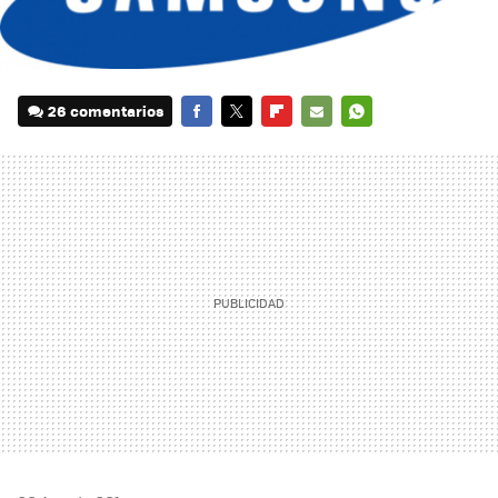
26 comentarios
FACEBOOK
TWITTER
FLIPBOARD
E-
WHATSAPP
MAIL