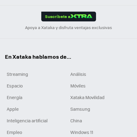
App
ok
e
am
m
rd
edI
ok
Suscríbete a
n
Apoya a Xataka y disfruta ventajas exclusivas
En Xataka hablamos de...
Streaming
Análisis
Espacio
Móviles
Energía
Xataka Movilidad
Apple
Samsung
Inteligencia artificial
China
Empleo
Windows 11