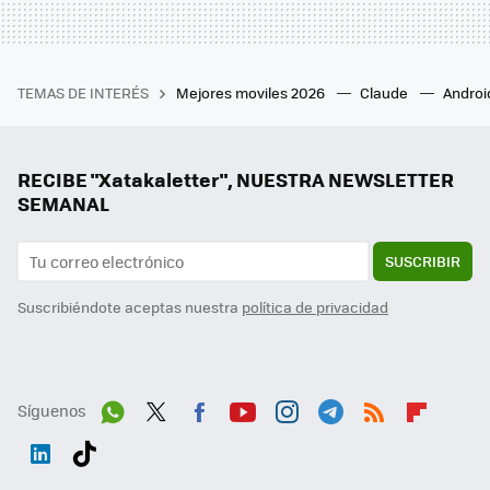
TEMAS DE INTERÉS
Mejores moviles 2026
Claude
Androi
RECIBE "Xatakaletter", NUESTRA NEWSLETTER
SEMANAL
SUSCRIBIR
Suscribiéndote aceptas nuestra
política de privacidad
Síguenos
Wh
Twit
Fac
You
Inst
Tele
RSS
Flip
ats
ter
ebo
tub
agr
gra
boa
Link
Tikt