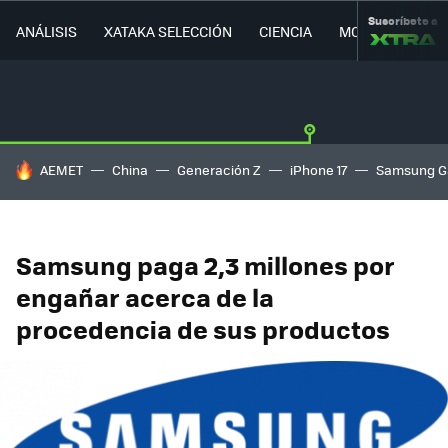
Suscríbete a
ANÁLISIS
XATAKA SELECCIÓN
CIENCIA
MOVILIDAD
HOY SE HABLA DE
AEMET
China
Generación Z
iPhone 17
Samsung G
Samsung paga 2,3 millones por
engañar acerca de la
procedencia de sus productos