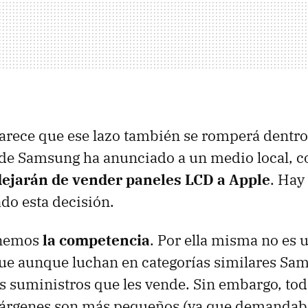
arece que ese lazo también se romperá dentro
 de Samsung ha anunciado a un medio local, c
dejarán de vender paneles
LCD
a Apple
. Hay
do esta decisión.
enemos
la competencia
. Por ella misma no es 
que aunque luchan en categorías similares Sa
os suministros que les vende. Sin embargo, to
márgenes son más pequeños (ya que demandab