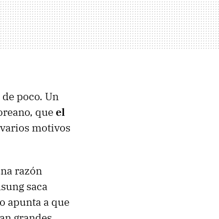
 de poco. Un
oreano, que
el
 varios motivos
una razón
msung saca
do apunta a que
an grandes