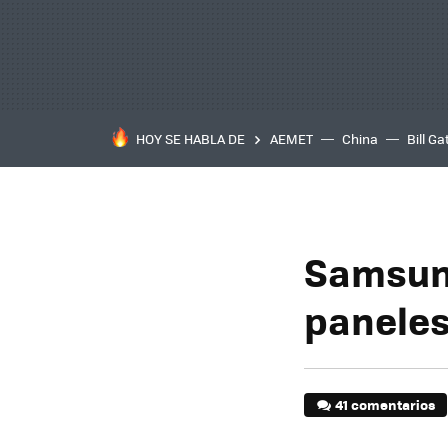
HOY SE HABLA DE
AEMET
China
Bill Ga
Samsung
paneles
41 comentarios