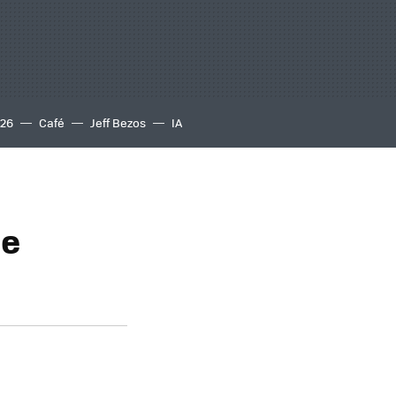
S26
Café
Jeff Bezos
IA
de