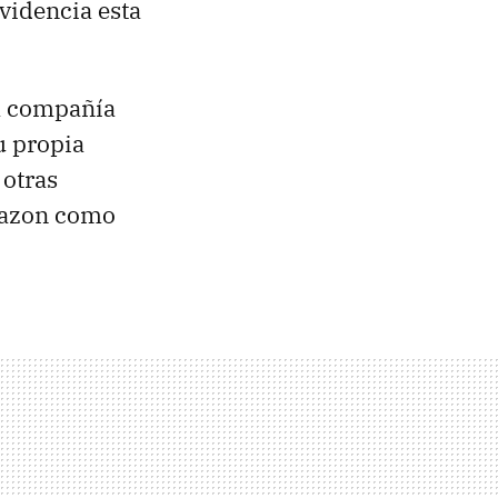
videncia esta
la compañía
u propia
 otras
mazon como