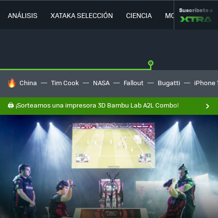
Suscríbete a
ANÁLISIS
XATAKA SELECCIÓN
CIENCIA
MOVILIDAD
HOY SE HABLA DE
China
Tim Cook
NASA
Fallout
Bugatti
iPhone 
🖨️ ¡Sorteamos una impresora 3D Bambu Lab A2L Combo!