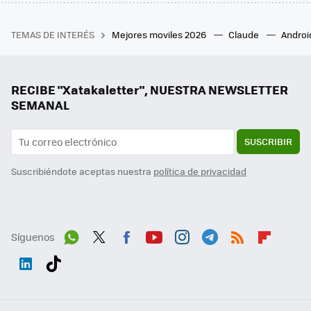
TEMAS DE INTERÉS
Mejores moviles 2026
Claude
Androi
RECIBE "Xatakaletter", NUESTRA NEWSLETTER
SEMANAL
SUSCRIBIR
Suscribiéndote aceptas nuestra
política de privacidad
Síguenos
Wh
Twit
Fac
You
Inst
Tele
RSS
Flip
ats
ter
ebo
tub
agr
gra
boa
Link
Tikt
App
ok
e
am
m
rd
edI
ok