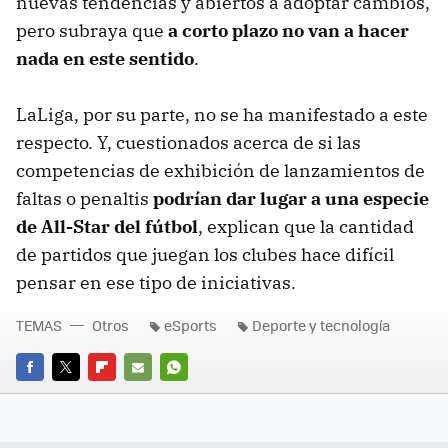
nuevas tendencias y abiertos a adoptar cambios,
pero subraya que
a corto plazo no van a hacer
nada en este sentido
.
LaLiga, por su parte, no se ha manifestado a este
respecto. Y, cuestionados acerca de si las
competencias de exhibición de lanzamientos de
faltas o penaltis
podrían dar lugar a una especie
de All-Star del fútbol
, explican que la cantidad
de partidos que juegan los clubes hace difícil
pensar en ese tipo de iniciativas.
TEMAS
Otros
eSports
Deporte y tecnología
FACEBOOK
TWITTER
FLIPBOARD
E-
WHATSAPP
MAIL