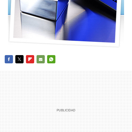
FACEBOOK
TWITTER
FLIPBOARD
E-
WHATSAPP
MAIL