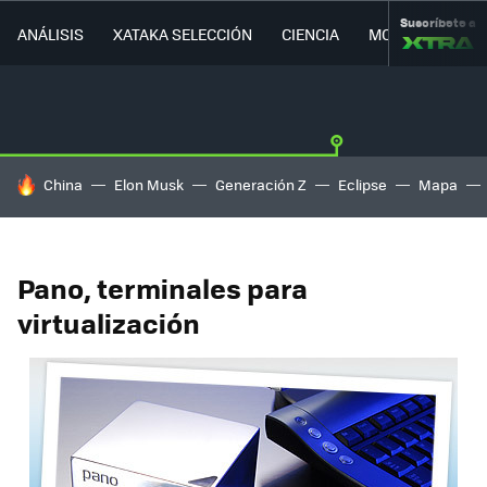
Suscríbete a
ANÁLISIS
XATAKA SELECCIÓN
CIENCIA
MOVILIDAD
HOY SE HABLA DE
China
Elon Musk
Generación Z
Eclipse
Mapa
Pano, terminales para
virtualización