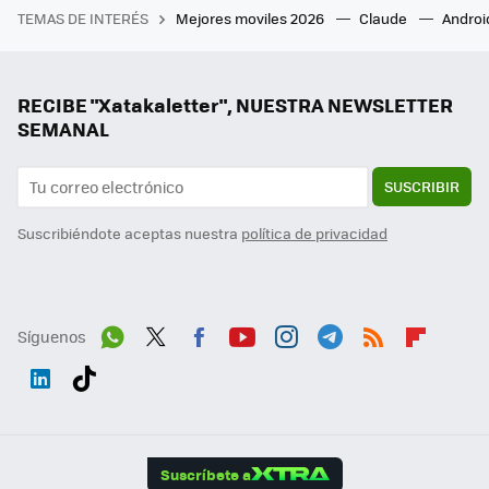
TEMAS DE INTERÉS
Mejores moviles 2026
Claude
Androi
RECIBE "Xatakaletter", NUESTRA NEWSLETTER
SEMANAL
SUSCRIBIR
Suscribiéndote aceptas nuestra
política de privacidad
Síguenos
Wh
Twit
Fac
You
Inst
Tele
RSS
Flip
ats
ter
ebo
tub
agr
gra
boa
Link
Tikt
App
ok
e
am
m
rd
edI
ok
Suscríbete a
n