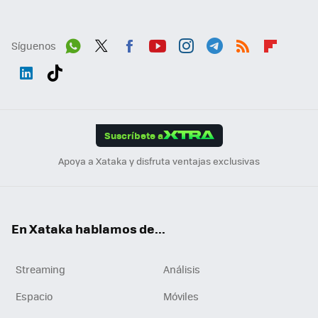
Síguenos
Wh
Twit
Fac
You
Inst
Tele
RSS
Flip
ats
ter
ebo
tub
agr
gra
boa
Link
Tikt
App
ok
e
am
m
rd
edI
ok
Suscríbete a
n
Apoya a Xataka y disfruta ventajas exclusivas
En Xataka hablamos de...
Streaming
Análisis
Espacio
Móviles