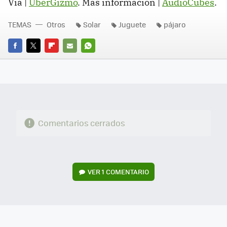
Vía |
ÜberGizmo
. Más información |
AudioCubes
.
TEMAS
Otros
Solar
Juguete
pájaro
FACEBOOK
TWITTER
FLIPBOARD
E-
WHATSAPP
MAIL
Comentarios cerrados
VER
1 COMENTARIO