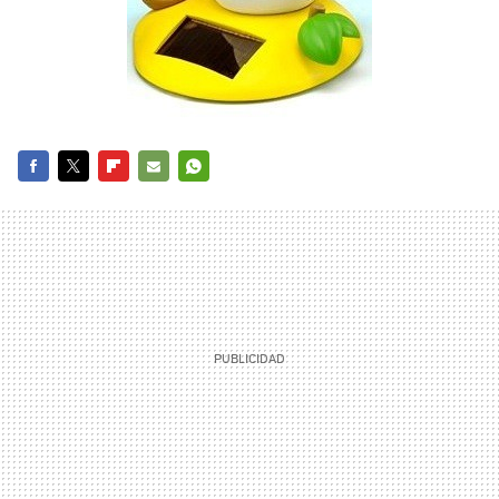
FACEBOOK
TWITTER
FLIPBOARD
E-
WHATSAPP
MAIL