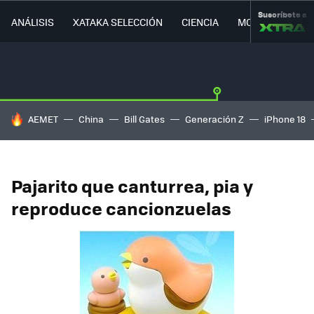
Suscríbete a
ANÁLISIS
XATAKA SELECCIÓN
CIENCIA
MOVILIDAD
HOY SE HABLA DE
AEMET
China
Bill Gates
Generación Z
iPhone 18
Pajarito que canturrea, pia y
reproduce cancionzuelas