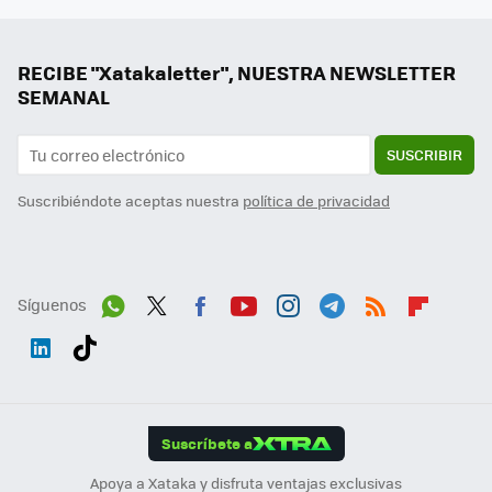
RECIBE "Xatakaletter", NUESTRA NEWSLETTER
SEMANAL
SUSCRIBIR
Suscribiéndote aceptas nuestra
política de privacidad
Síguenos
Wh
Twit
Fac
You
Inst
Tele
RSS
Flip
ats
ter
ebo
tub
agr
gra
boa
Link
Tikt
App
ok
e
am
m
rd
edI
ok
Suscríbete a
n
Apoya a Xataka y disfruta ventajas exclusivas