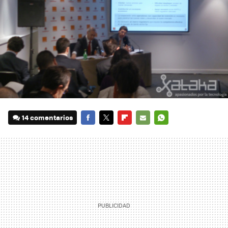
14 comentarios
FACEBOOK
TWITTER
FLIPBOARD
E-
WHATSAPP
MAIL