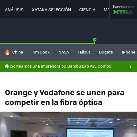
Suscríbete a
ANÁLISIS
XATAKA SELECCIÓN
CIENCIA
MOVILIDAD
HOY SE HABLA DE
China
Tim Cook
NASA
Fallout
Bugatti
iPhone 
🖨️ ¡Sorteamos una impresora 3D Bambu Lab A2L Combo!
Orange y Vodafone se unen para
competir en la fibra óptica