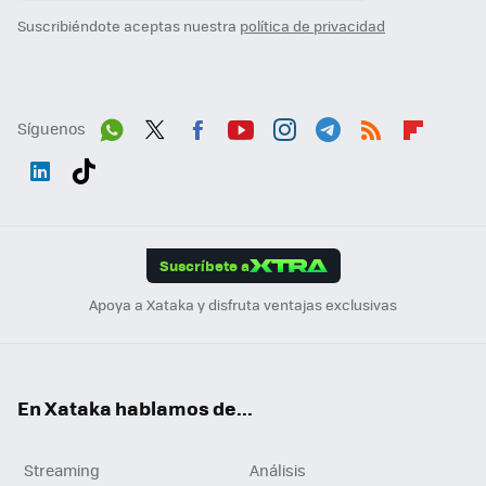
Suscribiéndote aceptas nuestra
política de privacidad
Síguenos
Wh
Twit
Fac
You
Inst
Tele
RSS
Flip
ats
ter
ebo
tub
agr
gra
boa
Link
Tikt
App
ok
e
am
m
rd
edI
ok
Suscríbete a
n
Apoya a Xataka y disfruta ventajas exclusivas
En Xataka hablamos de...
Streaming
Análisis