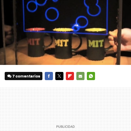
7 comentarios
FACEBOOK
TWITTER
FLIPBOARD
E-
WHATSAPP
MAIL