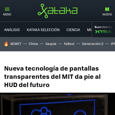
MENÚ
NUEVO
Suscríbete a
ANÁLISIS
XATAKA SELECCIÓN
CIENCIA
MOVILIDAD
HOY SE HABLA DE
AEMET
China
Sequía
Fallout
Generación Z
iP
Nueva tecnología de pantallas
transparentes del MIT da pie al
HUD del futuro