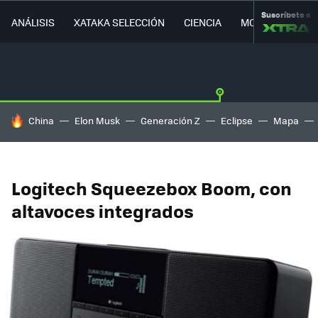
Suscríbete a
ANÁLISIS
XATAKA SELECCIÓN
CIENCIA
MOVILIDAD
HOY SE HABLA DE
China
Elon Musk
Generación Z
Eclipse
Mapa
Logitech Squeezebox Boom, con
altavoces integrados