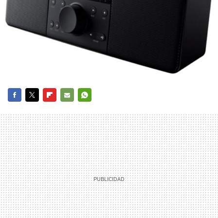
FACEBOOK
TWITTER
FLIPBOARD
E-
WHATSAPP
MAIL