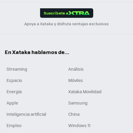
App
ok
e
am
m
rd
edI
ok
Suscríbete a
n
Apoya a Xataka y disfruta ventajas exclusivas
En Xataka hablamos de...
Streaming
Análisis
Espacio
Móviles
Energía
Xataka Movilidad
Apple
Samsung
Inteligencia artificial
China
Empleo
Windows 11