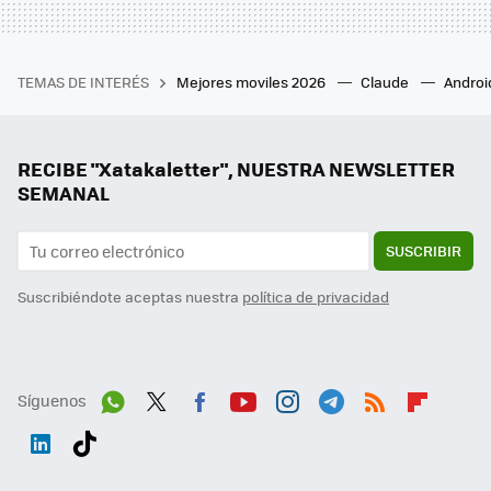
TEMAS DE INTERÉS
Mejores moviles 2026
Claude
Androi
RECIBE "Xatakaletter", NUESTRA NEWSLETTER
SEMANAL
SUSCRIBIR
Suscribiéndote aceptas nuestra
política de privacidad
Síguenos
Wh
Twit
Fac
You
Inst
Tele
RSS
Flip
ats
ter
ebo
tub
agr
gra
boa
Link
Tikt