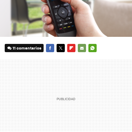
11 comentarios
FACEBOOK
TWITTER
FLIPBOARD
E-
WHATSAPP
MAIL