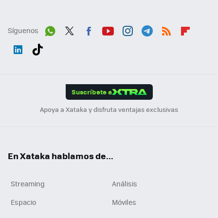
Síguenos
Wh
Twit
Fac
You
Inst
Tele
RSS
Flip
ats
ter
ebo
tub
agr
gra
boa
Link
Tikt
App
ok
e
am
m
rd
edI
ok
Suscríbete a
n
Apoya a Xataka y disfruta ventajas exclusivas
En Xataka hablamos de...
Streaming
Análisis
Espacio
Móviles