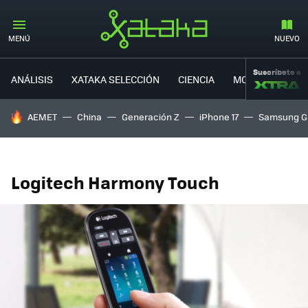
MENÚ
NUEVO
Suscríbete a
ANÁLISIS
XATAKA SELECCIÓN
CIENCIA
MOVILIDAD
HOY SE HABLA DE
AEMET
China
Generación Z
iPhone 17
Samsung G
Logitech Harmony Touch