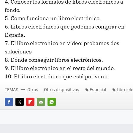
4. Conocer los formatos de libros electrónicos a
fondo.
5. Cómo funciona un libro electrónico.
6. Libros electrónicos que podemos comprar en
España.
7. El libro electrónico en vídeo: probamos dos
soluciones
8. Dónde conseguir libros electrónicos.
9. El libro electrónico en el resto del mundo.
10. El libro electrónico que está por venir.
TEMAS
Otros
Otros dispositivos
Especial
Libro el
FACEBOOK
TWITTER
FLIPBOARD
E-
WHATSAPP
MAIL