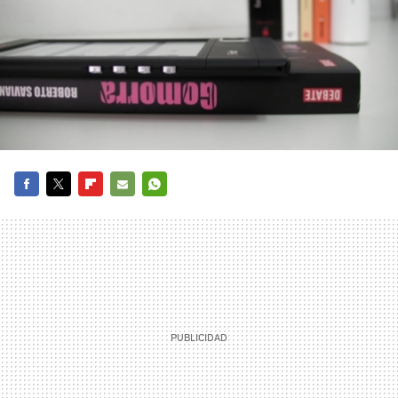
FACEBOOK
TWITTER
FLIPBOARD
E-
WHATSAPP
MAIL