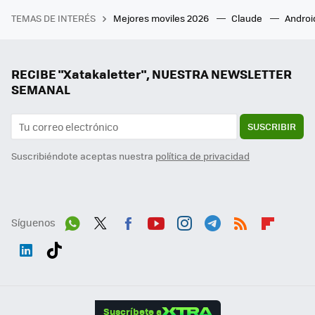
TEMAS DE INTERÉS
Mejores moviles 2026
Claude
Androi
RECIBE "Xatakaletter", NUESTRA NEWSLETTER
SEMANAL
SUSCRIBIR
Suscribiéndote aceptas nuestra
política de privacidad
Síguenos
Wh
Twit
Fac
You
Inst
Tele
RSS
Flip
ats
ter
ebo
tub
agr
gra
boa
Link
Tikt
App
ok
e
am
m
rd
edI
ok
Suscríbete a
n