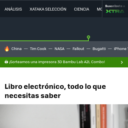
Suscríbete a
ANÁLISIS
XATAKA SELECCIÓN
CIENCIA
MOVILIDAD
HOY SE HABLA DE
China
Tim Cook
NASA
Fallout
Bugatti
iPhone 
🖨️ ¡Sorteamos una impresora 3D Bambu Lab A2L Combo!
Libro electrónico, todo lo que
necesitas saber