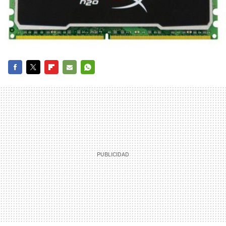
FACEBOOK
TWITTER
FLIPBOARD
E-
WHATSAPP
MAIL