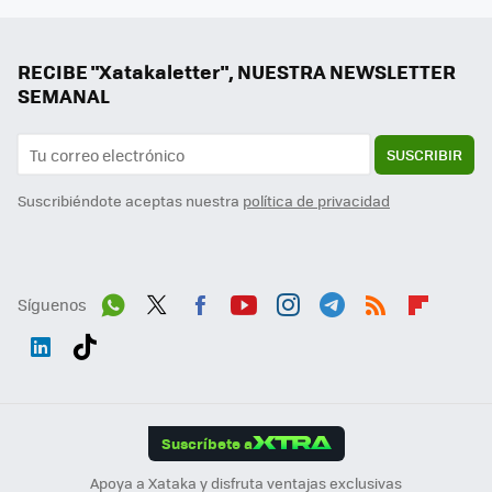
RECIBE "Xatakaletter", NUESTRA NEWSLETTER
SEMANAL
SUSCRIBIR
Suscribiéndote aceptas nuestra
política de privacidad
Síguenos
Wh
Twit
Fac
You
Inst
Tele
RSS
Flip
ats
ter
ebo
tub
agr
gra
boa
Link
Tikt
App
ok
e
am
m
rd
edI
ok
Suscríbete a
n
Apoya a Xataka y disfruta ventajas exclusivas