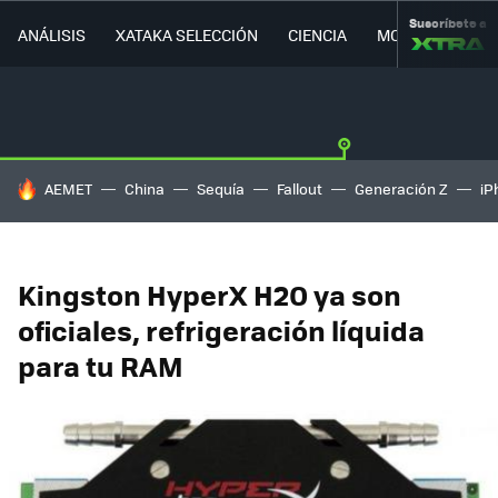
Suscríbete a
ANÁLISIS
XATAKA SELECCIÓN
CIENCIA
MOVILIDAD
HOY SE HABLA DE
AEMET
China
Sequía
Fallout
Generación Z
iP
Kingston HyperX H2O ya son
oficiales, refrigeración líquida
para tu RAM