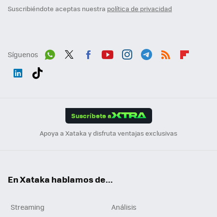
Suscribiéndote aceptas nuestra
política de privacidad
Síguenos
Wh
Twit
Fac
You
Inst
Tele
RSS
Flip
ats
ter
ebo
tub
agr
gra
boa
Link
Tikt
App
ok
e
am
m
rd
edI
ok
Suscríbete a
n
Apoya a Xataka y disfruta ventajas exclusivas
En Xataka hablamos de...
Streaming
Análisis