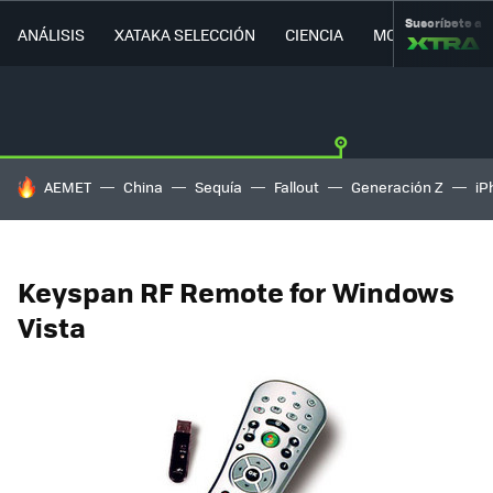
Suscríbete a
ANÁLISIS
XATAKA SELECCIÓN
CIENCIA
MOVILIDAD
HOY SE HABLA DE
AEMET
China
Sequía
Fallout
Generación Z
iP
Keyspan RF Remote for Windows
Vista