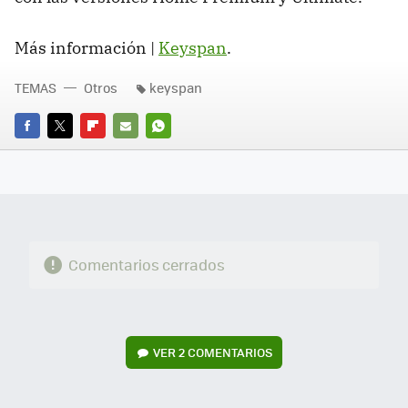
Más información |
Keyspan
.
TEMAS
Otros
keyspan
FACEBOOK
TWITTER
FLIPBOARD
E-
WHATSAPP
MAIL
Comentarios cerrados
VER
2 COMENTARIOS