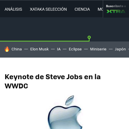
Suscríbete a
ANÁLISIS
XATAKA SELECCIÓN
CIENCIA
MOVILIDAD
HOY SE HABLA DE
China
Elon Musk
IA
Eclipse
Miniserie
Japón
Keynote de Steve Jobs en la
WWDC