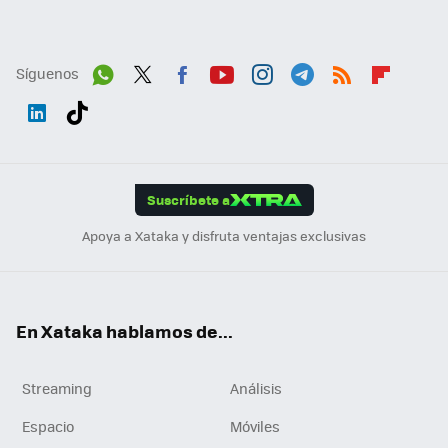
Síguenos
Wh
Twit
Fac
You
Inst
Tele
RSS
Flip
ats
ter
ebo
tub
agr
gra
boa
Link
Tikt
App
ok
e
am
m
rd
edI
ok
Suscríbete a
n
Apoya a Xataka y disfruta ventajas exclusivas
En Xataka hablamos de...
Streaming
Análisis
Espacio
Móviles