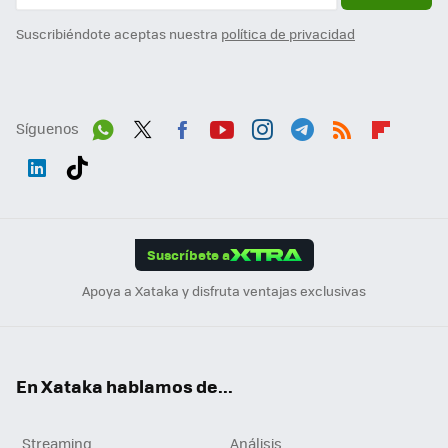
Suscribiéndote aceptas nuestra
política de privacidad
Síguenos
Wh
Twit
Fac
You
Inst
Tele
RSS
Flip
ats
ter
ebo
tub
agr
gra
boa
Link
Tikt
App
ok
e
am
m
rd
edI
ok
Suscríbete a
n
Apoya a Xataka y disfruta ventajas exclusivas
En Xataka hablamos de...
Streaming
Análisis