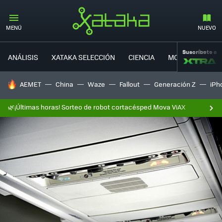
MENÚ
NUEVO
Suscríbete a
ANÁLISIS
XATAKA SELECCIÓN
CIENCIA
MOVILIDAD
HOY SE HABLA DE
AEMET
China
Waze
Fallout
Generación Z
iPh
🌿¡Últimas horas! Sorteo de robot cortacésped Mova ViAX