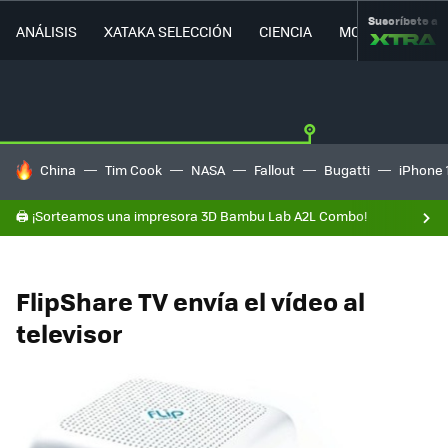
Suscríbete a
ANÁLISIS
XATAKA SELECCIÓN
CIENCIA
MOVILIDAD
HOY SE HABLA DE
China
Tim Cook
NASA
Fallout
Bugatti
iPhone 
🖨️ ¡Sorteamos una impresora 3D Bambu Lab A2L Combo!
FlipShare TV envía el vídeo al
televisor