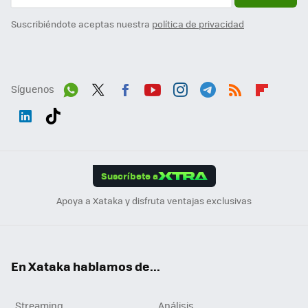
Suscribiéndote aceptas nuestra
política de privacidad
Síguenos
Wh
Twit
Fac
You
Inst
Tele
RSS
Flip
ats
ter
ebo
tub
agr
gra
boa
Link
Tikt
App
ok
e
am
m
rd
edI
ok
Suscríbete a
n
Apoya a Xataka y disfruta ventajas exclusivas
En Xataka hablamos de...
Streaming
Análisis