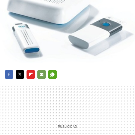
FACEBOOK
TWITTER
FLIPBOARD
E-
WHATSAPP
MAIL