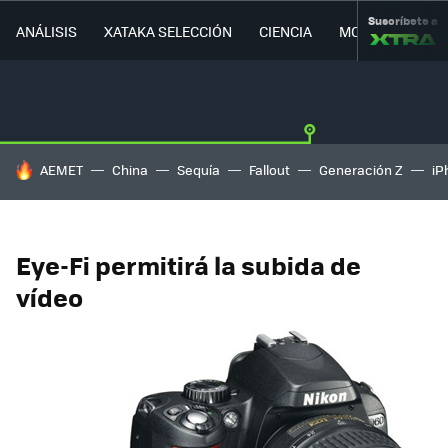
Suscríbete a
ANÁLISIS
XATAKA SELECCIÓN
CIENCIA
MOVILIDAD
HOY SE HABLA DE
AEMET
China
Sequía
Fallout
Generación Z
iP
Eye-Fi permitirá la subida de
vídeo