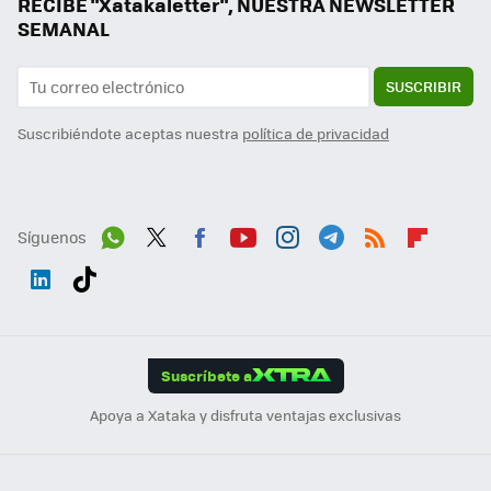
RECIBE "Xatakaletter", NUESTRA NEWSLETTER
SEMANAL
SUSCRIBIR
Suscribiéndote aceptas nuestra
política de privacidad
Síguenos
Wh
Twit
Fac
You
Inst
Tele
RSS
Flip
ats
ter
ebo
tub
agr
gra
boa
Link
Tikt
App
ok
e
am
m
rd
edI
ok
Suscríbete a
n
Apoya a Xataka y disfruta ventajas exclusivas