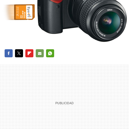
FACEBOOK
TWITTER
FLIPBOARD
E-
WHATSAPP
MAIL