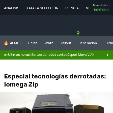
Suscríbete a
ANÁLISIS
XATAKA SELECCIÓN
CIENCIA
MOVILIDAD
HOY SE HABLA DE
AEMET
China
Waze
Fallout
Generación Z
iPh
🌿¡Últimas horas! Sorteo de robot cortacésped Mova ViAX
Especial tecnologías derrotadas:
Iomega Zip