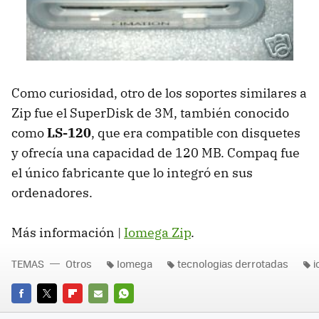
Como curiosidad, otro de los soportes similares a
Zip fue el SuperDisk de 3M, también conocido
como
LS-120
, que era compatible con disquetes
y ofrecía una capacidad de 120 MB. Compaq fue
el único fabricante que lo integró en sus
ordenadores.
Más información |
Iomega Zip
.
TEMAS
Otros
Iomega
tecnologias derrotadas
i
FACEBOOK
TWITTER
FLIPBOARD
E-
WHATSAPP