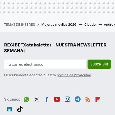
TEMAS DE INTERÉS
Mejores moviles 2026
Claude
Androi
RECIBE "Xatakaletter", NUESTRA NEWSLETTER
SEMANAL
SUSCRIBIR
Suscribiéndote aceptas nuestra
política de privacidad
Síguenos
Wh
Twit
Fac
You
Inst
Tele
RSS
Flip
ats
ter
ebo
tub
agr
gra
boa