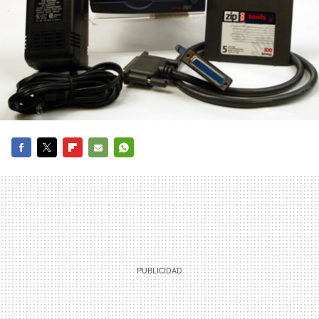
FACEBOOK
TWITTER
FLIPBOARD
E-
WHATSAPP
MAIL