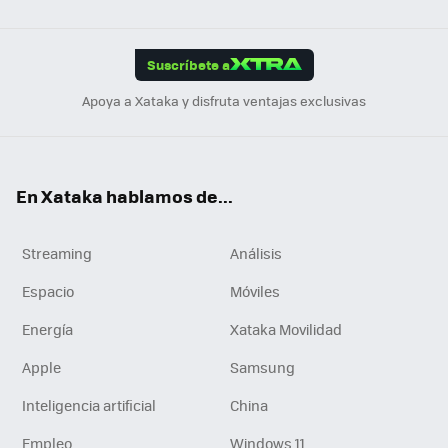
Link
Tikt
App
ok
e
am
m
rd
edI
ok
Suscríbete a
n
Apoya a Xataka y disfruta ventajas exclusivas
En Xataka hablamos de...
Streaming
Análisis
Espacio
Móviles
Energía
Xataka Movilidad
Apple
Samsung
Inteligencia artificial
China
Empleo
Windows 11