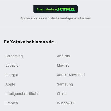
App
ok
e
am
m
rd
edI
ok
Suscríbete a
n
Apoya a Xataka y disfruta ventajas exclusivas
En Xataka hablamos de...
Streaming
Análisis
Espacio
Móviles
Energía
Xataka Movilidad
Apple
Samsung
Inteligencia artificial
China
Empleo
Windows 11