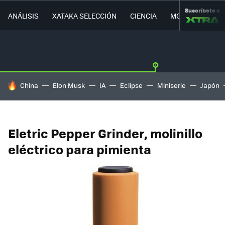
Suscríbete a
ANÁLISIS
XATAKA SELECCIÓN
CIENCIA
MOVILIDAD
HOY SE HABLA DE
China
Elon Musk
IA
Eclipse
Miniserie
Japón
Eletric Pepper Grinder, molinillo
eléctrico para pimienta