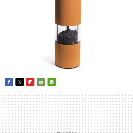
FACEBOOK
TWITTER
FLIPBOARD
E-
WHATSAPP
MAIL