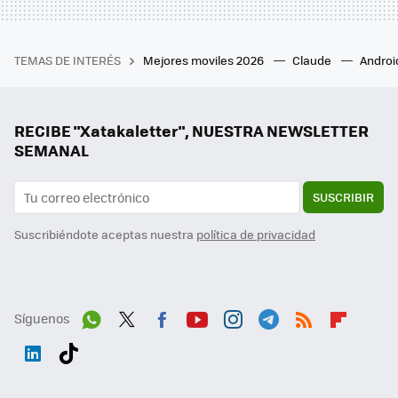
TEMAS DE INTERÉS
Mejores moviles 2026
Claude
Androi
RECIBE "Xatakaletter", NUESTRA NEWSLETTER
SEMANAL
SUSCRIBIR
Suscribiéndote aceptas nuestra
política de privacidad
Síguenos
Wh
Twit
Fac
You
Inst
Tele
RSS
Flip
ats
ter
ebo
tub
agr
gra
boa
Link
Tikt