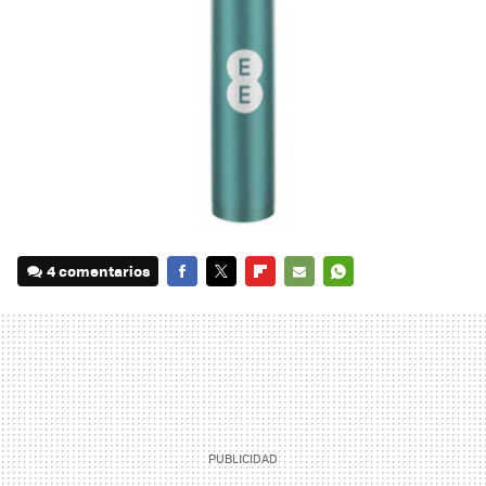
4 comentarios
FACEBOOK
TWITTER
FLIPBOARD
E-
WHATSAPP
MAIL