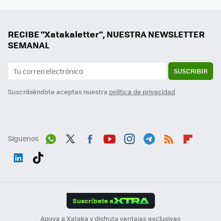
RECIBE "Xatakaletter", NUESTRA NEWSLETTER
SEMANAL
SUSCRIBIR
Suscribiéndote aceptas nuestra
política de privacidad
Síguenos
Wh
Twit
Fac
You
Inst
Tele
RSS
Flip
ats
ter
ebo
tub
agr
gra
boa
Link
Tikt
App
ok
e
am
m
rd
edI
ok
Suscríbete a
n
Apoya a Xataka y disfruta ventajas exclusivas