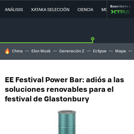
Suscríbete a
ANÁLISIS
XATAKA SELECCIÓN
CIENCIA
MOVILIDAD
HOY SE HABLA DE
China
Elon Musk
Generación Z
Eclipse
Mapa
EE Festival Power Bar: adiós a las
soluciones renovables para el
festival de Glastonbury