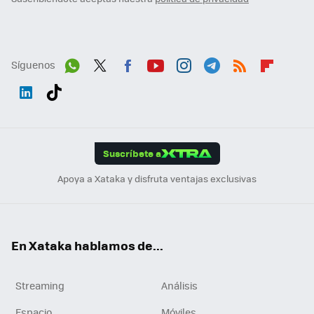
Síguenos
Wh
Twit
Fac
You
Inst
Tele
RSS
Flip
ats
ter
ebo
tub
agr
gra
boa
Link
Tikt
App
ok
e
am
m
rd
edI
ok
Suscríbete a
n
Apoya a Xataka y disfruta ventajas exclusivas
En Xataka hablamos de...
Streaming
Análisis
Espacio
Móviles