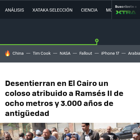
Suscríbete a
ANÁLISIS
XATAKA SELECCIÓN
CIENCIA
MOVILIDAD
HOY SE HABLA DE
China
Tim Cook
NASA
Fallout
iPhone 17
Arabi
Desentierran en El Cairo un
coloso atribuido a Ramsés II de
ocho metros y 3.000 años de
antigüedad