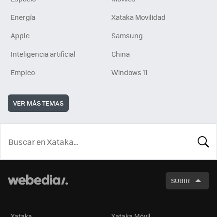
Energía
Xataka Movilidad
Apple
Samsung
Inteligencia artificial
China
Empleo
Windows 11
VER MÁS TEMAS
BUSCA
SUBIR
Xataka
Xataka Móvil