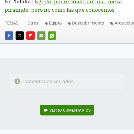
En Xataka |
Egipto quiere construir una nueva
pirámide, pero no como las que conocemos
TEMAS
Otros
Egipto
Descubrimiento
Arqueolo
FACEBOOK
TWITTER
FLIPBOARD
E-
WHATSAPP
MAIL
Comentarios cerrados
VER
10 COMENTARIOS