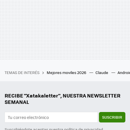
TEMAS DE INTERÉS
Mejores moviles 2026
Claude
Androi
RECIBE "Xatakaletter", NUESTRA NEWSLETTER
SEMANAL
SUSCRIBIR
Suscribiéndote aceptas nuestra
política de privacidad