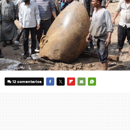
12 comentarios
FACEBOOK
TWITTER
FLIPBOARD
E-
WHATSAPP
MAIL