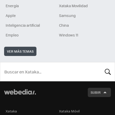
Energía
Xataka Movilidad
Apple
Samsung
Inteligencia artificial
China
Empleo
Windows 11
VER MÁS TEMAS
BUSCA
SUBIR
Xataka
Xataka Móvil