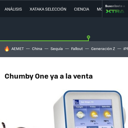
Suscríbete a
ANÁLISIS
XATAKA SELECCIÓN
CIENCIA
MOVILIDAD
HOY SE HABLA DE
AEMET
China
Sequía
Fallout
Generación Z
iP
Chumby One ya a la venta