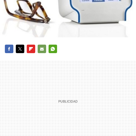
FACEBOOK
TWITTER
FLIPBOARD
E-
WHATSAPP
MAIL