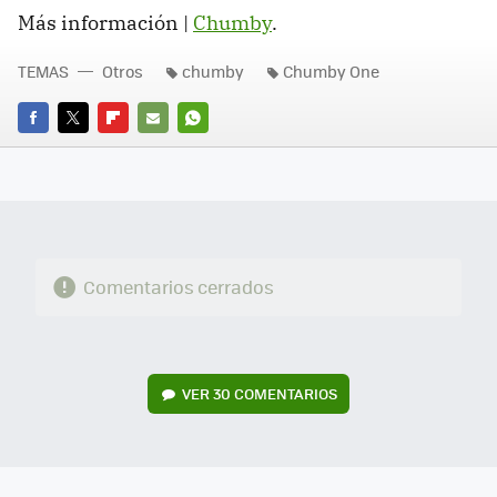
Más información |
Chumby
.
TEMAS
Otros
chumby
Chumby One
FACEBOOK
TWITTER
FLIPBOARD
E-
WHATSAPP
MAIL
Comentarios cerrados
VER
30 COMENTARIOS