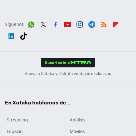
Síguenos
Wh
Twit
Fac
You
Inst
Tele
RSS
Flip
ats
ter
ebo
tub
agr
gra
boa
Link
Tikt
App
ok
e
am
m
rd
edI
ok
Suscríbete a
n
Apoya a Xataka y disfruta ventajas exclusivas
En Xataka hablamos de...
Streaming
Análisis
Espacio
Móviles