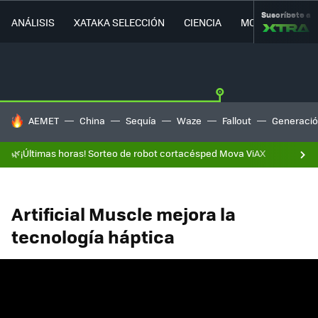
Suscríbete a
ANÁLISIS
XATAKA SELECCIÓN
CIENCIA
MOVILIDAD
HOY SE HABLA DE
AEMET
China
Sequía
Waze
Fallout
Generació
🌿¡Últimas horas! Sorteo de robot cortacésped Mova ViAX
Artificial Muscle mejora la
tecnología háptica