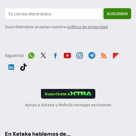
SUSCRIBIR
Suscribiéndote aceptas nuestra
política de privacidad
Síguenos
Wh
Twit
Fac
You
Inst
Tele
RSS
Flip
ats
ter
ebo
tub
agr
gra
boa
Link
Tikt
App
ok
e
am
m
rd
edI
ok
Suscríbete a
n
Apoya a Xataka y disfruta ventajas exclusivas
En Xataka hablamos de...