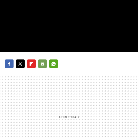
FACEBOOK
TWITTER
FLIPBOARD
E-
WHATSAPP
MAIL