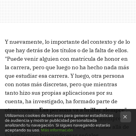
Y nuevamente, lo importante del contexto y de lo
que hay detrás de los títulos o de la falta de ellos.
"Puede venir alguien con matrícula de honor en
la carrera, pero que luego no ha hecho nada más
que estudiar esa carrera. Y luego, otra persona
con notas más discretas, pero que mientras
tanto hizo sus propias aplicaciones por su
cuenta, ha investigado, ha formado parte de
otras cosas...
Esa persona va a brillar siempre
".
Utilizamos cookies de terceros para generar estadísticas
Explica Isabel que en las entrevistas siempre
de audiencia y mostrar publicidad personalizada
analizando tu navegación. Si sigues navegando estarás
preguntan al candidato por lo que va más allá de
aceptando su uso.
Más información
lo académico buscando esas señales.