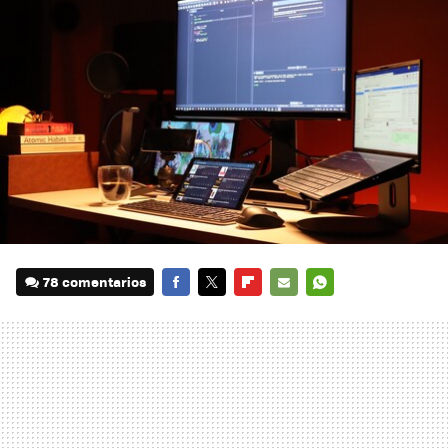
78 comentarios
FACEBOOK
TWITTER
FLIPBOARD
E-
WHATSAPP
MAIL