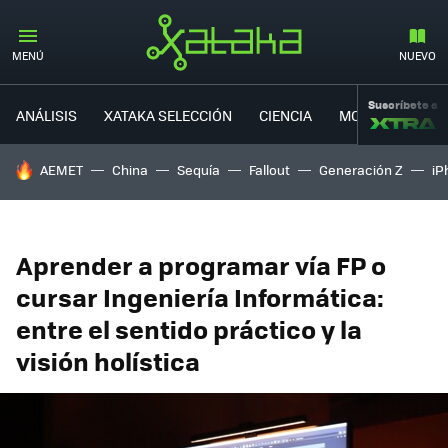
MENÚ
NUEVO
Suscríbete a
ANÁLISIS
XATAKA SELECCIÓN
CIENCIA
MOVILIDAD
HOY SE HABLA DE
AEMET
China
Sequía
Fallout
Generación Z
iP
Aprender a programar vía FP o
cursar Ingeniería Informática:
entre el sentido práctico y la
visión holística