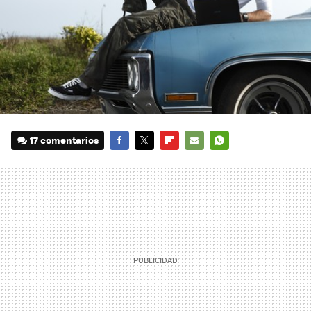
17 comentarios
FACEBOOK
TWITTER
FLIPBOARD
E-
WHATSAPP
MAIL