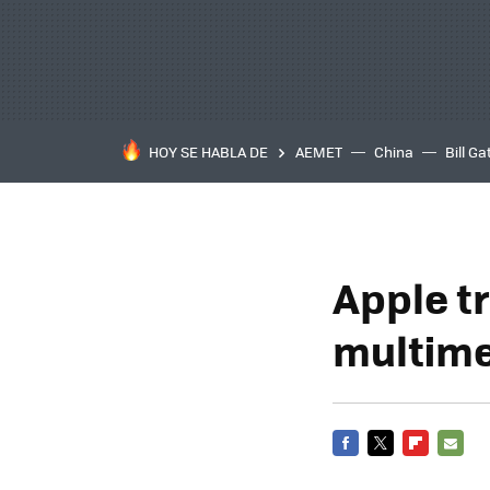
HOY SE HABLA DE
AEMET
China
Bill Ga
Apple t
multime
FACEBOOK
TWITTER
FLIPBOARD
E-