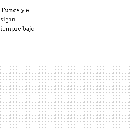
 iTunes
y el
 sigan
siempre bajo