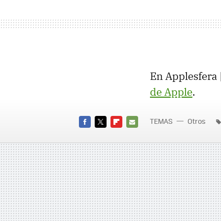
En Applesfera 
de Apple
.
TEMAS
Otros
FACEBOOK
TWITTER
FLIPBOARD
E-
MAIL