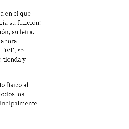
a en el que
ría su función:
ión, su letra,
e ahora
o
DVD
, se
 tienda y
 físico al
todos los
rincipalmente