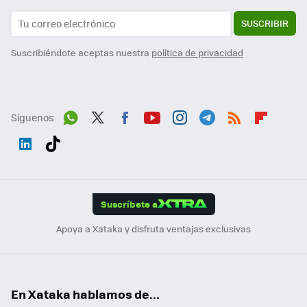
SUSCRIBIR
Suscribiéndote aceptas nuestra
política de privacidad
Síguenos
Wh
Twit
Fac
You
Inst
Tele
RSS
Flip
ats
ter
ebo
tub
agr
gra
boa
Link
Tikt
App
ok
e
am
m
rd
edI
ok
Suscríbete a
n
Apoya a Xataka y disfruta ventajas exclusivas
En Xataka hablamos de...