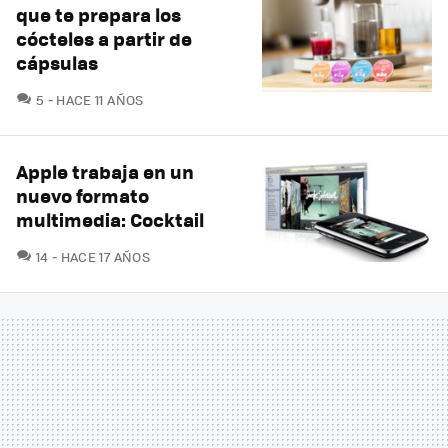
que te prepara los
cócteles a partir de
cápsulas
COMENTARIOS
5
HACE 11 AÑOS
Apple trabaja en un
nuevo formato
multimedia: Cocktail
COMENTARIOS
14
HACE 17 AÑOS