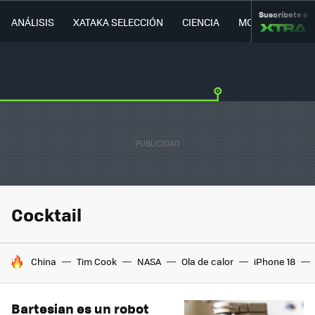
Suscríbete a
ANÁLISIS
XATAKA SELECCIÓN
CIENCIA
MOVILIDAD
Cocktail
HOY SE HABLA DE
China
Tim Cook
NASA
Ola de calor
iPhone 18
Bartesian es un robot