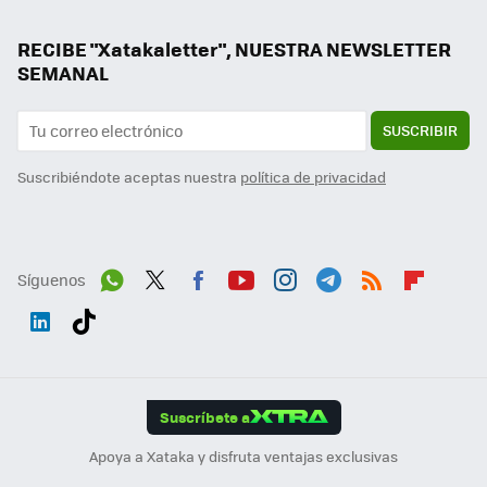
RECIBE "Xatakaletter", NUESTRA NEWSLETTER
SEMANAL
SUSCRIBIR
Suscribiéndote aceptas nuestra
política de privacidad
Síguenos
Wh
Twit
Fac
You
Inst
Tele
RSS
Flip
ats
ter
ebo
tub
agr
gra
boa
Link
Tikt
App
ok
e
am
m
rd
edI
ok
Suscríbete a
n
Apoya a Xataka y disfruta ventajas exclusivas