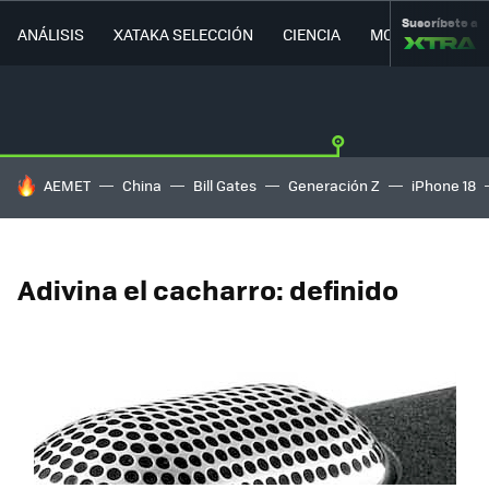
Suscríbete a
ANÁLISIS
XATAKA SELECCIÓN
CIENCIA
MOVILIDAD
HOY SE HABLA DE
AEMET
China
Bill Gates
Generación Z
iPhone 18
Adivina el cacharro: definido