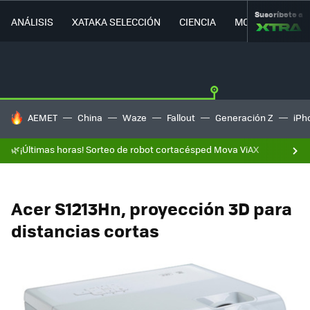
Suscríbete a
ANÁLISIS
XATAKA SELECCIÓN
CIENCIA
MOVILIDAD
HOY SE HABLA DE
AEMET
China
Waze
Fallout
Generación Z
iPh
🌿¡Últimas horas! Sorteo de robot cortacésped Mova ViAX
Acer S1213Hn, proyección 3D para
distancias cortas