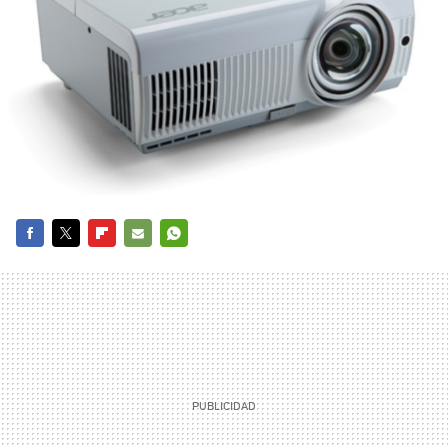
FACEBOOK
TWITTER
FLIPBOARD
E-
WHATSAPP
MAIL