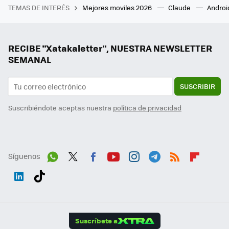
TEMAS DE INTERÉS
Mejores moviles 2026
Claude
Androi
RECIBE "Xatakaletter", NUESTRA NEWSLETTER
SEMANAL
SUSCRIBIR
Suscribiéndote aceptas nuestra
política de privacidad
Síguenos
Wh
Twit
Fac
You
Inst
Tele
RSS
Flip
ats
ter
ebo
tub
agr
gra
boa
Link
Tikt
App
ok
e
am
m
rd
edI
ok
Suscríbete a
n