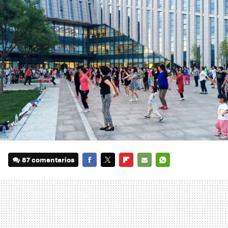
87 comentarios
FACEBOOK
TWITTER
FLIPBOARD
E-
WHATSAPP
MAIL