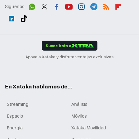
Síguenos
Wh
Twit
Fac
You
Inst
Tele
RSS
Flip
ats
ter
ebo
tub
agr
gra
boa
Link
Tikt
App
ok
e
am
m
rd
edI
ok
Suscríbete a
n
Apoya a Xataka y disfruta ventajas exclusivas
En Xataka hablamos de...
Streaming
Análisis
Espacio
Móviles
Energía
Xataka Movilidad