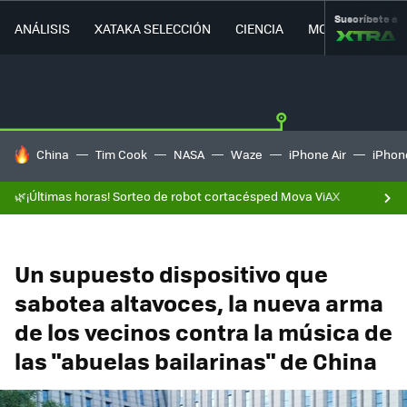
Suscríbete a
ANÁLISIS
XATAKA SELECCIÓN
CIENCIA
MOVILIDAD
HOY SE HABLA DE
China
Tim Cook
NASA
Waze
iPhone Air
iPhone
🌿¡Últimas horas! Sorteo de robot cortacésped Mova ViAX
Un supuesto dispositivo que
sabotea altavoces, la nueva arma
de los vecinos contra la música de
las "abuelas bailarinas" de China