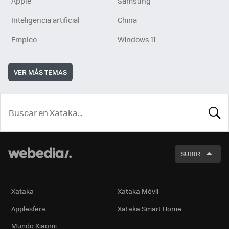
Apple
Samsung
Inteligencia artificial
China
Empleo
Windows 11
VER MÁS TEMAS
BUSCA
SUBIR
Xataka
Xataka Móvil
Applesfera
Xataka Smart Home
Mundo Xiaomi