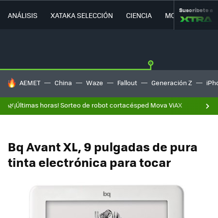
Suscríbete a
ANÁLISIS
XATAKA SELECCIÓN
CIENCIA
MOVILIDAD
HOY SE HABLA DE
AEMET
China
Waze
Fallout
Generación Z
iPh
🌿¡Últimas horas! Sorteo de robot cortacésped Mova ViAX
Bq Avant XL, 9 pulgadas de pura
tinta electrónica para tocar