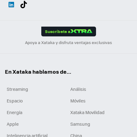
Wh
Twit
Fac
You
Inst
Tele
RSS
Flip
ats
ter
ebo
tub
agr
gra
boa
Link
Tikt
App
ok
e
am
m
rd
edI
ok
Suscríbete a
n
Apoya a Xataka y disfruta ventajas exclusivas
En Xataka hablamos de...
Streaming
Análisis
Espacio
Móviles
Energía
Xataka Movilidad
Apple
Samsung
Inteligencia artificial
China