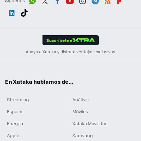
Síguenos
Wh
Twit
Fac
You
Inst
Tele
RSS
Flip
ats
ter
ebo
tub
agr
gra
boa
Link
Tikt
App
ok
e
am
m
rd
edI
ok
Suscríbete a
n
Apoya a Xataka y disfruta ventajas exclusivas
En Xataka hablamos de...
Streaming
Análisis
Espacio
Móviles
Energía
Xataka Movilidad
Apple
Samsung