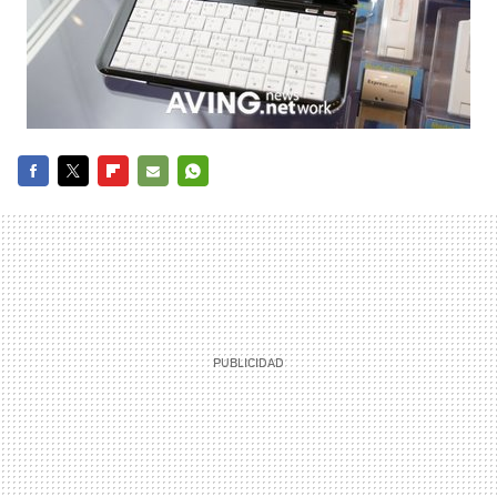
FACEBOOK
TWITTER
FLIPBOARD
E-
WHATSAPP
MAIL