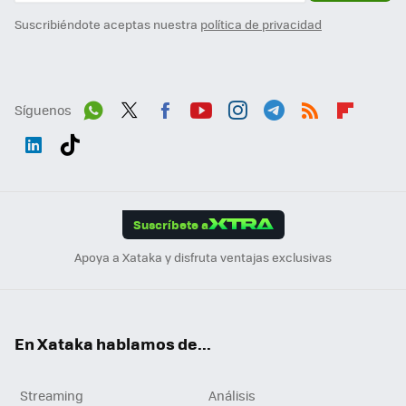
Suscribiéndote aceptas nuestra
política de privacidad
Síguenos
Wh
Twit
Fac
You
Inst
Tele
RSS
Flip
ats
ter
ebo
tub
agr
gra
boa
Link
Tikt
App
ok
e
am
m
rd
edI
ok
Suscríbete a
n
Apoya a Xataka y disfruta ventajas exclusivas
En Xataka hablamos de...
Streaming
Análisis