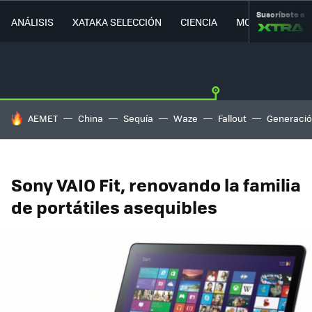
Suscríbete a
ANÁLISIS
XATAKA SELECCIÓN
CIENCIA
MOVILIDAD
HOY SE HABLA DE
AEMET
China
Sequía
Waze
Fallout
Generació
Sony VAIO Fit, renovando la familia
de portátiles asequibles