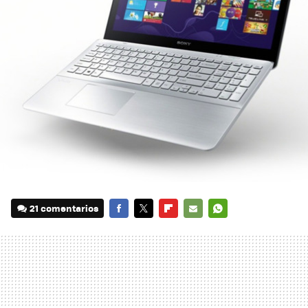
21 comentarios
FACEBOOK
TWITTER
FLIPBOARD
E-
WHATSAPP
MAIL