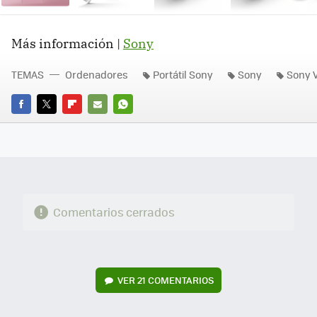
Ne
Más información |
Sony
TEMAS
Ordenadores
Portátil Sony
Sony
Sony V
FACEBOOK
TWITTER
FLIPBOARD
E-
WHATSAPP
MAIL
Comentarios cerrados
VER
21 COMENTARIOS