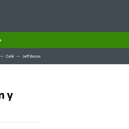
Café
Jeff Bezos
n y