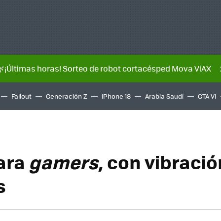
🌿¡Últimas horas! Sorteo de robot cortacésped Mova ViAX
Fallout
Generación Z
iPhone 18
Arabia Saudí
GTA VI
para
gamers
, con vibració
s