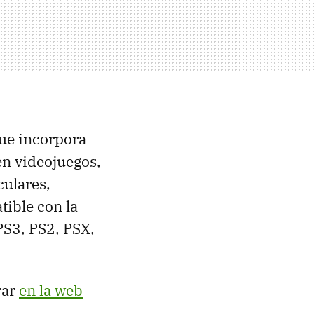
ue incorpora
en videojuegos,
culares,
ible con la
PS3, PS2, PSX,
rar
en la web