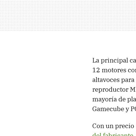
La principal ca
12 motores con
altavoces para
reproductor MP
mayoría de pla
Gamecube y P
Con un precio 
del fabricante
.