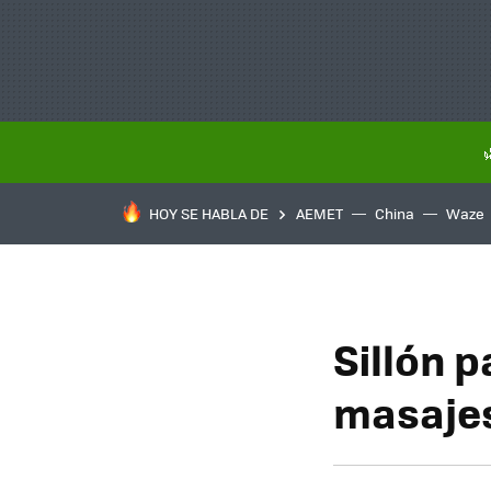
HOY SE HABLA DE
AEMET
China
Waze
Sillón 
masaje