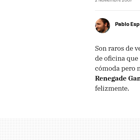
Pablo Es
Son raros de ve
de oficina qu
cómoda pero no
Renegade Gam
felizmente.