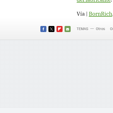
Vía |
BornRich
TEMAS
Otros
O
FACEBOOK
TWITTER
FLIPBOARD
E-
MAIL