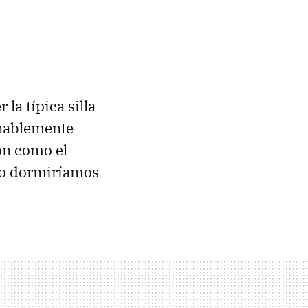
la típica silla
onablemente
ón como el
ro dormiríamos