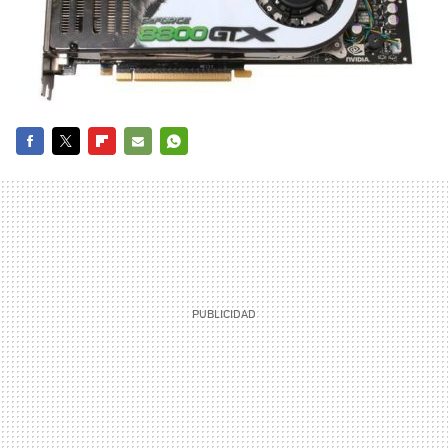
FACEBOOK
TWITTER
FLIPBOARD
E-
WHATSAPP
MAIL