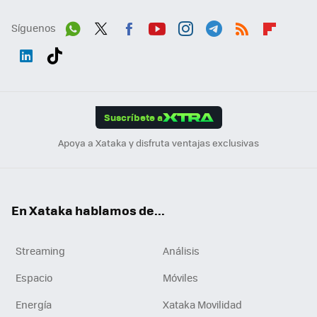
Síguenos
Wh
Twit
Fac
You
Inst
Tele
RSS
Flip
ats
ter
ebo
tub
agr
gra
boa
Link
Tikt
App
ok
e
am
m
rd
edI
ok
Suscríbete a
n
Apoya a Xataka y disfruta ventajas exclusivas
En Xataka hablamos de...
Streaming
Análisis
Espacio
Móviles
Energía
Xataka Movilidad