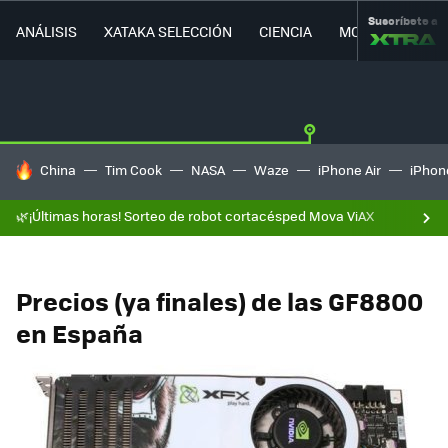
Suscríbete a
ANÁLISIS
XATAKA SELECCIÓN
CIENCIA
MOVILIDAD
HOY SE HABLA DE
China
Tim Cook
NASA
Waze
iPhone Air
iPhone
🌿¡Últimas horas! Sorteo de robot cortacésped Mova ViAX
Precios (ya finales) de las GF8800
en España