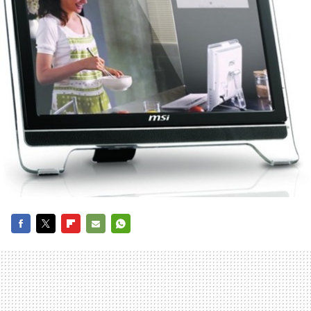
FACEBOOK
TWITTER
FLIPBOARD
E-
WHATSAPP
MAIL