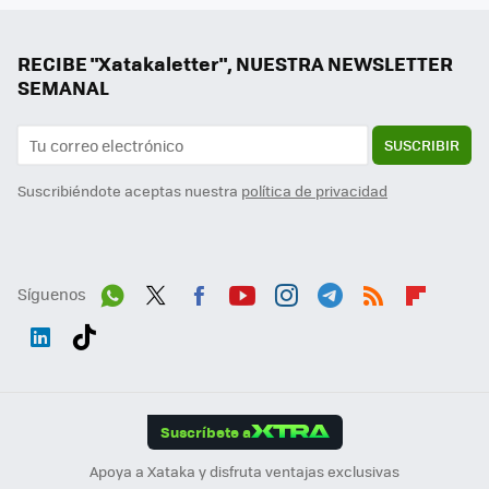
RECIBE "Xatakaletter", NUESTRA NEWSLETTER
SEMANAL
SUSCRIBIR
Suscribiéndote aceptas nuestra
política de privacidad
Síguenos
Wh
Twit
Fac
You
Inst
Tele
RSS
Flip
ats
ter
ebo
tub
agr
gra
boa
Link
Tikt
App
ok
e
am
m
rd
edI
ok
Suscríbete a
n
Apoya a Xataka y disfruta ventajas exclusivas