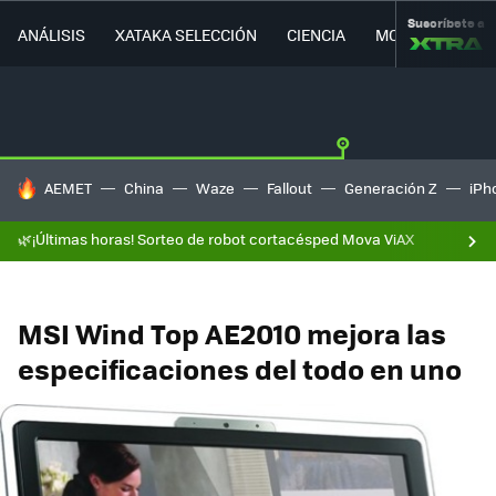
Suscríbete a
ANÁLISIS
XATAKA SELECCIÓN
CIENCIA
MOVILIDAD
HOY SE HABLA DE
AEMET
China
Waze
Fallout
Generación Z
iPh
🌿¡Últimas horas! Sorteo de robot cortacésped Mova ViAX
MSI Wind Top AE2010 mejora las
especificaciones del todo en uno