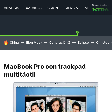
Suscríbete a
ANÁLISIS
XATAKA SELECCIÓN
CIENCIA
MOVILIDAD
HOY SE HABLA DE
China
Elon Musk
Generación Z
Eclipse
Christoph
MacBook Pro con trackpad
multitáctil