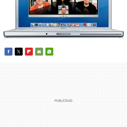
FACEBOOK
TWITTER
FLIPBOARD
E-
WHATSAPP
MAIL