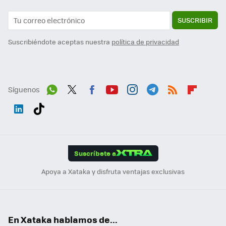
SUSCRIBIR
Suscribiéndote aceptas nuestra
política de privacidad
Síguenos
Wh
Twit
Fac
You
Inst
Tele
RSS
Flip
ats
ter
ebo
tub
agr
gra
boa
Link
Tikt
App
ok
e
am
m
rd
edI
ok
Suscríbete a
n
Apoya a Xataka y disfruta ventajas exclusivas
En Xataka hablamos de...