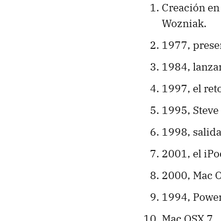
Creación en
Wozniak.
1977, presen
1984, lanza
1997, el ret
1995, Steve
1998, salida
2001, el iPo
2000, Mac 
1994, Powe
Mac OSX 7.