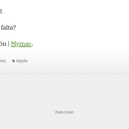
?.
falta?
ón |
Mymac
.
res
Apple