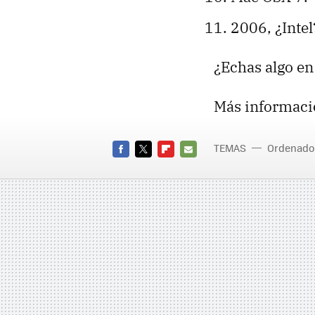
2006, ¿Intel
¿Echas algo en 
Más informaci
TEMAS
Ordenado
FACEBOOK
TWITTER
FLIPBOARD
E-
MAIL